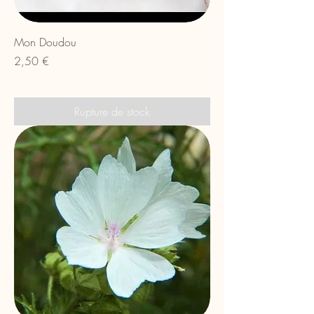
Mon Doudou
Prix
2,50 €
Rupture de stock