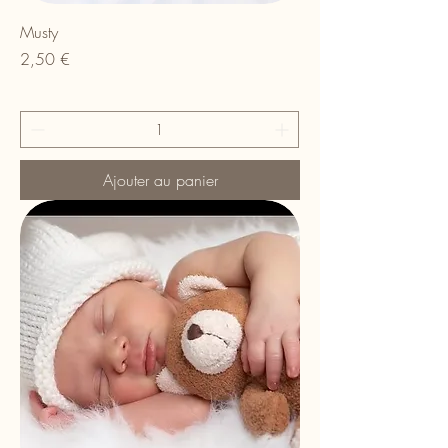
Musty
Prix
2,50 €
Ajouter au panier