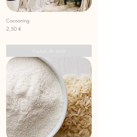
Cocooning
Prix
2,50 €
Rupture de stock