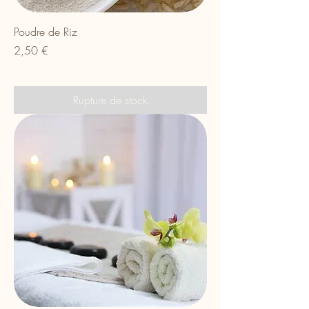
Poudre de Riz
Prix
2,50 €
Rupture de stock