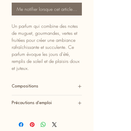
Me notifier lorsque cet article est disponible
Un parfum qui combine des notes
de muguet, gourmandes, vertes et
fruitées pour créer une ambiance
rafraîchissante et succulente. Ce
parfum évoque les jours d'été,
remplis de soleil et de plaisirs doux
et juteux.
Compositions
Tous les produits de la boutique sont
Précautions d'emploi
coulés à la main.
Nous utilisons une cire végétale, naturelle
Voici quelques précautions d'emploi
et biodégradable de colza ou de cire
importantes pour utiliser les bougies en
d'olive, non testée sur les animaux, sans
toute sécurité :
OGM ni pesticides.