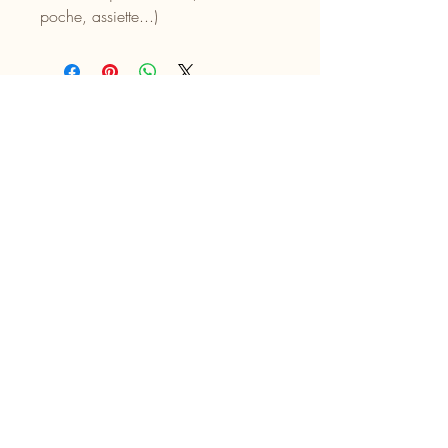
poche, assiette...)
Aucun avis pour le moment
Partagez votre expérience, soyez le
premier à laisser un avis.
Laisser un avis
Suivez-nous
passion fondante parfumée