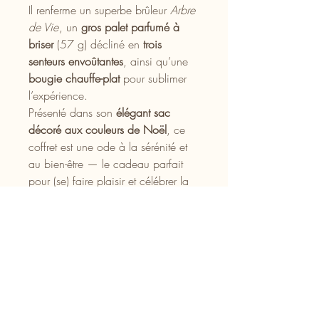
Il renferme un superbe brûleur
Arbre
de Vie
, un
gros palet parfumé à
briser
(57 g) décliné en
trois
senteurs envoûtantes
, ainsi qu’une
bougie chauffe-plat
pour sublimer
l’expérience.
Présenté dans son
élégant sac
décoré aux couleurs de Noël
, ce
coffret est une ode à la sérénité et
au bien-être — le cadeau parfait
pour (se) faire plaisir et célébrer la
magie des fêtes.
Aucun avis pour le moment
Partagez votre expérience, soyez le
premier à laisser un avis.