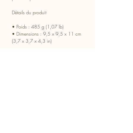
Détails du produit
• Poids : 485 g (1,07 lb)
• Dimensions : 9,5 x 9,5 x 11 cm
(3,7 x 3,7 x 4,3 in)
Aucun avis pour le moment
Partagez votre expérience, soyez le
premier à laisser un avis.
Laisser un avis
Suivez-nous