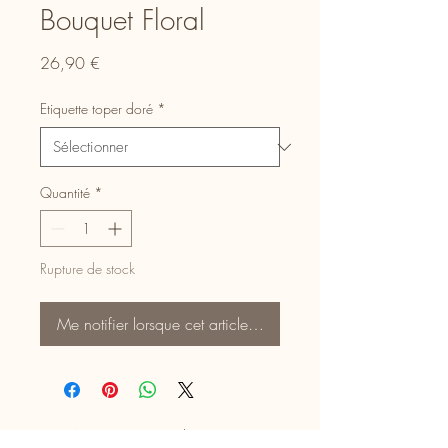
Bouquet Floral
Prix
26,90 €
Etiquette toper doré
*
Quantité
*
Rupture de stock
Me notifier lorsque cet article est disponible
Aucun avis pour le moment