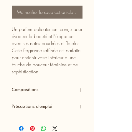
Me notifier lorsque cet article est disponible
Un parfum délicatement conçu pour
évoquer la beauté et l'élégance
avec ses notes poudrées et florales.
Cette fragrance raffinée est parfaite
pour enrichir votre intérieur d'une
touche de douceur féminine et de
sophistication.
Compositions
Tous les produits de la boutique sont
Précautions d'emploi
coulés à la main.
Nous utilisons une cire végétale, naturelle
Voici quelques précautions d'emploi
et biodégradable de colza ou de cire
importantes pour utiliser les bougies en
d'olive, non testée sur les animaux, sans
toute sécurité :