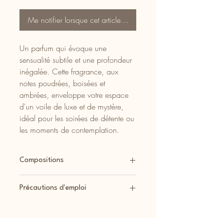
Me notifier lorsque cet article est disponible
Un parfum qui évoque une
sensualité subtile et une profondeur
inégalée. Cette fragrance, aux
notes poudrées, boisées et
ambrées, enveloppe votre espace
d'un voile de luxe et de mystère,
idéal pour les soirées de détente ou
les moments de contemplation.
Compositions
Tous les produits de la boutique sont
Précautions d'emploi
coulés à la main.
Nous utilisons une cire végétale, naturelle
Voici quelques précautions d'emploi
et biodégradable de colza ou de cire
importantes pour utiliser les bougies en